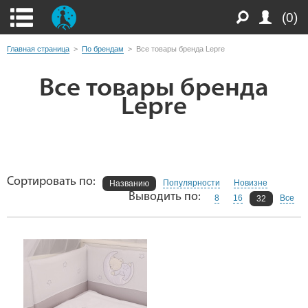
(0)
Главная страница
>
По брендам
>
Все товары бренда Lepre
Все товары бренда
Lepre
Сортировать по:
Популярности
Новизне
Названию
Выводить по:
8
16
Все
32